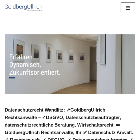
Zum
Inhalt
springen
Datenschutzrecht Wandlitz: ↗GoldbergUllrich
Rechtsanwälte – ✓DSGVO, Datenschutzbeauftragter,
datenschutzrechtliche Beratung, Wirtschaftsrecht. ➡️
GoldbergUllrich Rechtsanwälte, Ihr ✅ Datenschutz Anwalt.
✓ Rechtsanwalt, ✓ DSGVO, ✓ Datenschutzbeauftragter, ✓