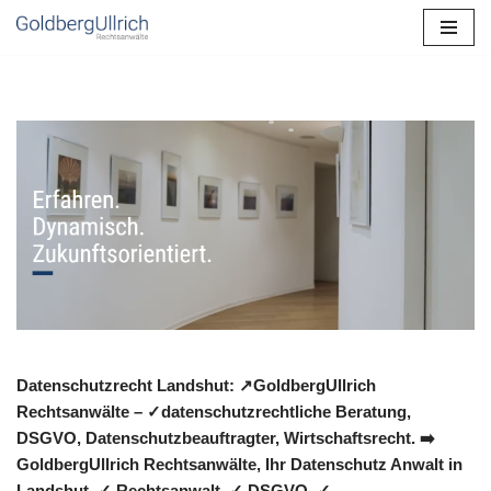
Zum
Inhalt
springen
Datenschutzrecht Landshut: ↗GoldbergUllrich
Rechtsanwälte – ✓datenschutzrechtliche Beratung,
DSGVO, Datenschutzbeauftragter, Wirtschaftsrecht. ➡️
GoldbergUllrich Rechtsanwälte, Ihr Datenschutz Anwalt in
Landshut. ✓ Rechtsanwalt, ✓ DSGVO, ✓