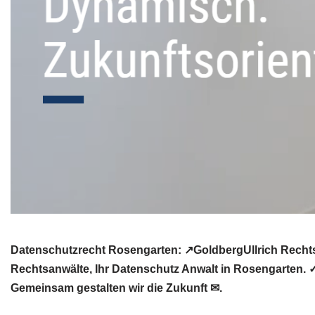
Datenschutzrecht Rosengarten: ↗GoldbergUllrich Rechtsa
Rechtsanwälte, Ihr Datenschutz Anwalt in Rosengarten. 
Gemeinsam gestalten wir die Zukunft ✉.