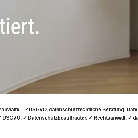
nwälte – ✓DSGVO, datenschutzrechtliche Beratung, Datensc
✓ DSGVO, ✓ Datenschutzbeauftragter, ✓ Rechtsanwalt, ✓ da