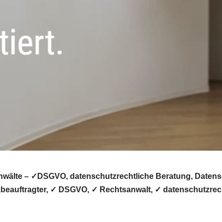
nwälte – ✓DSGVO, datenschutzrechtliche Beratung, Datensch
eauftragter, ✓ DSGVO, ✓ Rechtsanwalt, ✓ datenschutzrecht