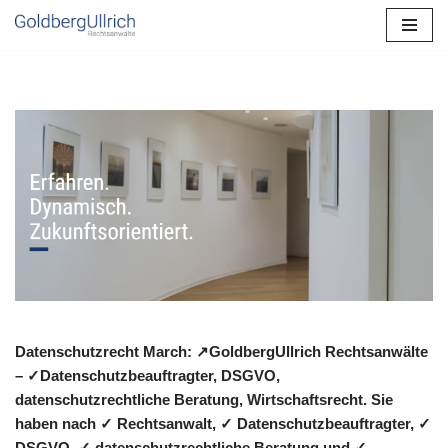
Zum
Inhalt
springen
Datenschutzrecht March: ↗GoldbergUllrich Rechtsanwälte
– ✓Datenschutzbeauftragter, DSGVO,
datenschutzrechtliche Beratung, Wirtschaftsrecht. Sie
haben nach ✓ Rechtsanwalt, ✓ Datenschutzbeauftragter, ✓
DSGVO, ✓ datenschutzrechtliche Beratung und ✓