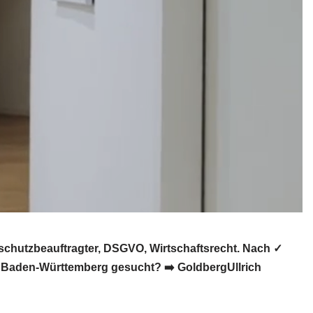
chutzbeauftragter, DSGVO, Wirtschaftsrecht. Nach ✓
r Baden-Württemberg gesucht? ➡️ GoldbergUllrich