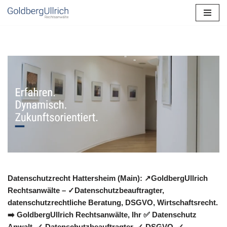
Zum
Inhalt
springen
Datenschutzrecht Hattersheim (Main): ↗GoldbergUllrich
Rechtsanwälte – ✓Datenschutzbeauftragter,
datenschutzrechtliche Beratung, DSGVO, Wirtschaftsrecht.
➡️ GoldbergUllrich Rechtsanwälte, Ihr ✅ Datenschutz
Anwalt. ✓ Datenschutzbeauftragter, ✓ DSGVO, ✓