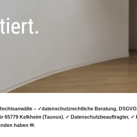
echtsanwälte – ✓datenschutzrechtliche Beratung, DSGVO, D
für 65779 Kelkheim (Taunus). ✓ Datenschutzbeauftragter, 
funden haben ✉.