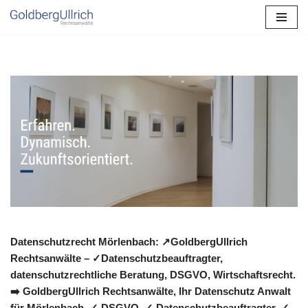
Zum
Inhalt
springen
Datenschutzrecht Mörlenbach: ↗GoldbergUllrich
Rechtsanwälte – ✓Datenschutzbeauftragter,
datenschutzrechtliche Beratung, DSGVO, Wirtschaftsrecht.
➡️ GoldbergUllrich Rechtsanwälte, Ihr Datenschutz Anwalt
für Mörlenbach. ✓ DSGVO, ✓ Datenschutzbeauftragter, ✓