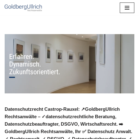
Zum
Inhalt
springen
Datenschutzrecht Castrop-Rauxel: ↗GoldbergUllrich
Rechtsanwälte – ✓datenschutzrechtliche Beratung,
Datenschutzbeauftragter, DSGVO, Wirtschaftsrecht. ➡️
GoldbergUllrich Rechtsanwälte, Ihr ✅ Datenschutz Anwalt.
✓ Rechtsanwalt, ✓ DSGVO, ✓ Datenschutzbeauftragter, ✓