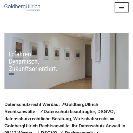
Zum
Inhalt
springen
Datenschutzrecht Werdau: ↗GoldbergUllrich
Rechtsanwälte – ✓Datenschutzbeauftragter, DSGVO,
datenschutzrechtliche Beratung, Wirtschaftsrecht. ➡️
GoldbergUllrich Rechtsanwälte, Ihr Datenschutz Anwalt in
08412 Werdau. ✓ DSGVO, ✓ Rechtsanwalt, ✓