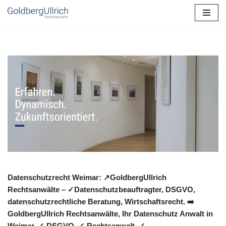
Zum
Inhalt
springen
Datenschutzrecht Weimar: ↗GoldbergUllrich
Rechtsanwälte – ✓Datenschutzbeauftragter, DSGVO,
datenschutzrechtliche Beratung, Wirtschaftsrecht. ➡️
GoldbergUllrich Rechtsanwälte, Ihr Datenschutz Anwalt in
Weimar. ✓ DSGVO, ✓ Rechtsanwalt, ✓