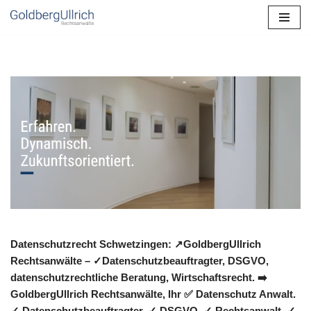
Zum
Inhalt
springen
Datenschutzrecht Schwetzingen: ↗GoldbergUllrich
Rechtsanwälte – ✓Datenschutzbeauftragter, DSGVO,
datenschutzrechtliche Beratung, Wirtschaftsrecht. ➡️
GoldbergUllrich Rechtsanwälte, Ihr ✅ Datenschutz Anwalt.
✓ Datenschutzbeauftragter, ✓ DSGVO, ✓ Rechtsanwalt, ✓