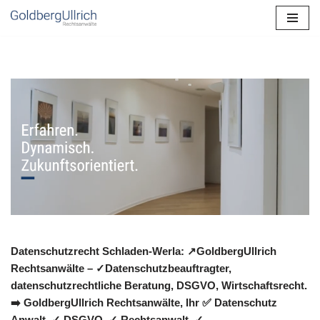
Zum
Inhalt
springen
Datenschutzrecht Schladen-Werla: ↗GoldbergUllrich
Rechtsanwälte – ✓Datenschutzbeauftragter,
datenschutzrechtliche Beratung, DSGVO, Wirtschaftsrecht.
➡️ GoldbergUllrich Rechtsanwälte, Ihr ✅ Datenschutz
Anwalt. ✓ DSGVO, ✓ Rechtsanwalt, ✓