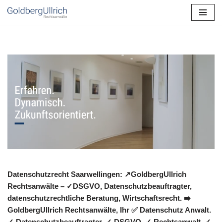
Zum
Inhalt
springen
Datenschutzrecht Saarwellingen: ↗GoldbergUllrich
Rechtsanwälte – ✓DSGVO, Datenschutzbeauftragter,
datenschutzrechtliche Beratung, Wirtschaftsrecht. ➡️
GoldbergUllrich Rechtsanwälte, Ihr ✅ Datenschutz Anwalt.
✓ Datenschutzbeauftragter, ✓ DSGVO, ✓ Rechtsanwalt, ✓