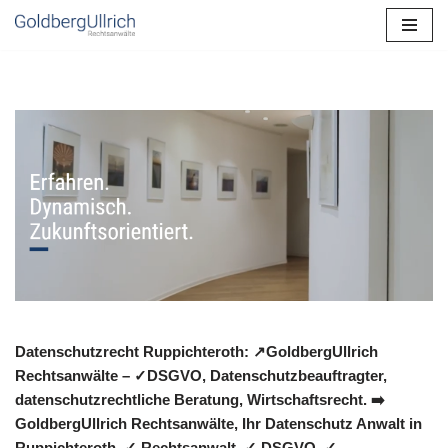
Zum
Inhalt
springen
Datenschutzrecht Ruppichteroth: ↗GoldbergUllrich
Rechtsanwälte – ✓DSGVO, Datenschutzbeauftragter,
datenschutzrechtliche Beratung, Wirtschaftsrecht. ➡️
GoldbergUllrich Rechtsanwälte, Ihr Datenschutz Anwalt in
Ruppichteroth. ✓ Rechtsanwalt, ✓ DSGVO, ✓