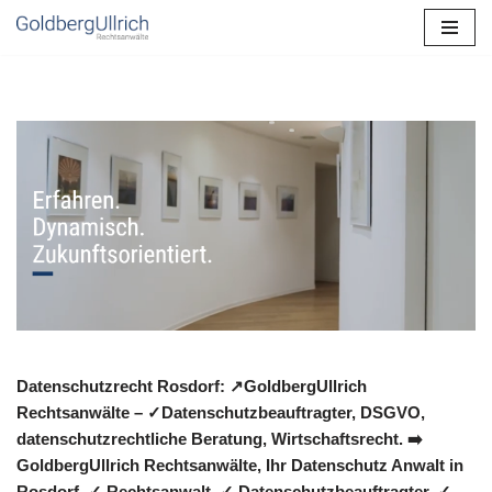
Zum
Inhalt
springen
Datenschutzrecht Rosdorf: ↗GoldbergUllrich
Rechtsanwälte – ✓Datenschutzbeauftragter, DSGVO,
datenschutzrechtliche Beratung, Wirtschaftsrecht. ➡️
GoldbergUllrich Rechtsanwälte, Ihr Datenschutz Anwalt in
Rosdorf. ✓ Rechtsanwalt, ✓ Datenschutzbeauftragter, ✓