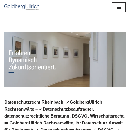
Zum
Inhalt
springen
Datenschutzrecht Rheinbach: ↗GoldbergUllrich
Rechtsanwälte – ✓Datenschutzbeauftragter,
datenschutzrechtliche Beratung, DSGVO, Wirtschaftsrecht.
➡️ GoldbergUllrich Rechtsanwälte, Ihr Datenschutz Anwalt
für Rheinbach. ✓ Datenschutzbeauftragter, ✓ DSGVO, ✓