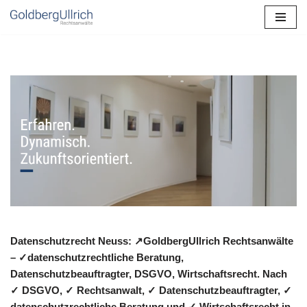
Zum
Inhalt
springen
Datenschutzrecht Neuss: ↗GoldbergUllrich Rechtsanwälte
– ✓datenschutzrechtliche Beratung,
Datenschutzbeauftragter, DSGVO, Wirtschaftsrecht. Nach
✓ DSGVO, ✓ Rechtsanwalt, ✓ Datenschutzbeauftragter, ✓
datenschutzrechtliche Beratung und ✓ Wirtschaftsrecht in