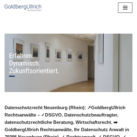
Zum
Inhalt
springen
Datenschutzrecht Neuenburg (Rhein): ↗GoldbergUllrich
Rechtsanwälte – ✓DSGVO, Datenschutzbeauftragter,
datenschutzrechtliche Beratung, Wirtschaftsrecht. ➡️
GoldbergUllrich Rechtsanwälte, Ihr Datenschutz Anwalt in
79395 Neuenburg (Rhein). ✓ Rechtsanwalt, ✓ DSGVO, ✓