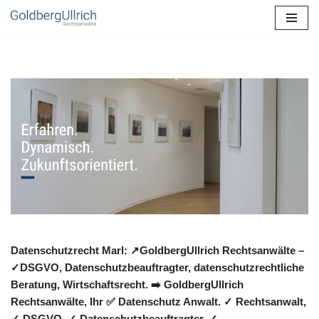
Zum
Inhalt
springen
Datenschutzrecht Marl: ↗GoldbergUllrich Rechtsanwälte –
✓DSGVO, Datenschutzbeauftragter, datenschutzrechtliche
Beratung, Wirtschaftsrecht. ➡️ GoldbergUllrich
Rechtsanwälte, Ihr ✅ Datenschutz Anwalt. ✓ Rechtsanwalt,
✓ DSGVO, ✓ Datenschutzbeauftragter, ✓