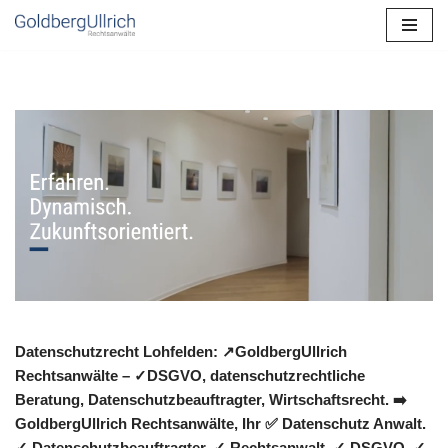
Zum
Inhalt
springen
Datenschutzrecht Lohfelden: ↗GoldbergUllrich
Rechtsanwälte – ✓DSGVO, datenschutzrechtliche
Beratung, Datenschutzbeauftragter, Wirtschaftsrecht. ➡️
GoldbergUllrich Rechtsanwälte, Ihr ✅ Datenschutz Anwalt.
✓ Datenschutzbeauftragter, ✓ Rechtsanwalt, ✓ DSGVO, ✓