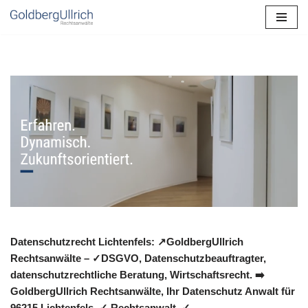
Zum
Inhalt
springen
Datenschutzrecht Lichtenfels: ↗GoldbergUllrich
Rechtsanwälte – ✓DSGVO, Datenschutzbeauftragter,
datenschutzrechtliche Beratung, Wirtschaftsrecht. ➡️
GoldbergUllrich Rechtsanwälte, Ihr Datenschutz Anwalt für
96215 Lichtenfels. ✓ Rechtsanwalt, ✓