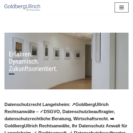
Zum
Inhalt
springen
Datenschutzrecht Langelsheim: ↗GoldbergUllrich
Rechtsanwälte – ✓DSGVO, Datenschutzbeauftragter,
datenschutzrechtliche Beratung, Wirtschaftsrecht. ➡️
GoldbergUllrich Rechtsanwälte, Ihr Datenschutz Anwalt für
Langelsheim. ✓ Rechtsanwalt, ✓ Datenschutzbeauftragter,