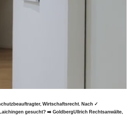
hutzbeauftragter, Wirtschaftsrecht. Nach ✓
Laichingen gesucht? ➡️ GoldbergUllrich Rechtsanwälte,