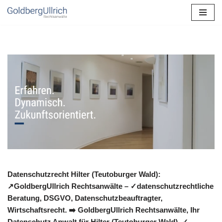
Zum
Inhalt
springen
Datenschutzrecht Hilter (Teutoburger Wald):
↗GoldbergUllrich Rechtsanwälte – ✓datenschutzrechtliche
Beratung, DSGVO, Datenschutzbeauftragter,
Wirtschaftsrecht. ➡️ GoldbergUllrich Rechtsanwälte, Ihr
Datenschutz Anwalt für Hilter (Teutoburger Wald). ✓