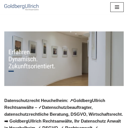
Zum
Inhalt
springen
Datenschutzrecht Heuchelheim: ↗GoldbergUllrich
Rechtsanwälte – ✓Datenschutzbeauftragter,
datenschutzrechtliche Beratung, DSGVO, Wirtschaftsrecht.
➡️ GoldbergUllrich Rechtsanwälte, Ihr Datenschutz Anwalt
in Heuchelheim. ✓ DSGVO, ✓ Rechtsanwalt, ✓