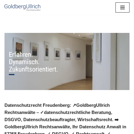
Zum
Inhalt
springen
Datenschutzrecht Freudenberg: ↗GoldbergUllrich
Rechtsanwälte – ✓datenschutzrechtliche Beratung,
DSGVO, Datenschutzbeauftragter, Wirtschaftsrecht. ➡️
GoldbergUllrich Rechtsanwälte, Ihr Datenschutz Anwalt in
57258 Freudenberg. ✓ DSGVO, ✓ Rechtsanwalt, ✓