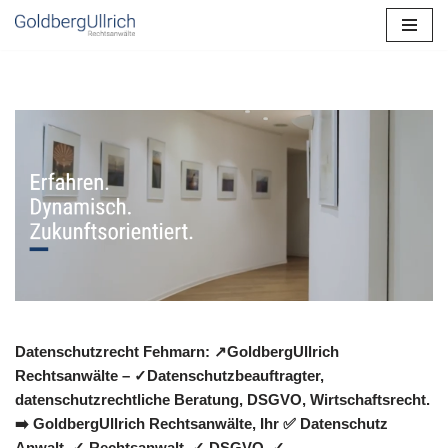
Zum
Inhalt
springen
Datenschutzrecht Fehmarn: ↗GoldbergUllrich
Rechtsanwälte – ✓Datenschutzbeauftragter,
datenschutzrechtliche Beratung, DSGVO, Wirtschaftsrecht.
➡️ GoldbergUllrich Rechtsanwälte, Ihr ✅ Datenschutz
Anwalt. ✓ Rechtsanwalt, ✓ DSGVO, ✓