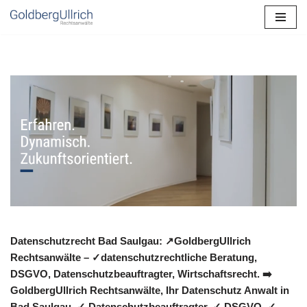
Zum
Inhalt
springen
Datenschutzrecht Bad Saulgau: ↗GoldbergUllrich
Rechtsanwälte – ✓datenschutzrechtliche Beratung,
DSGVO, Datenschutzbeauftragter, Wirtschaftsrecht. ➡️
GoldbergUllrich Rechtsanwälte, Ihr Datenschutz Anwalt in
Bad Saulgau. ✓ Datenschutzbeauftragter, ✓ DSGVO, ✓