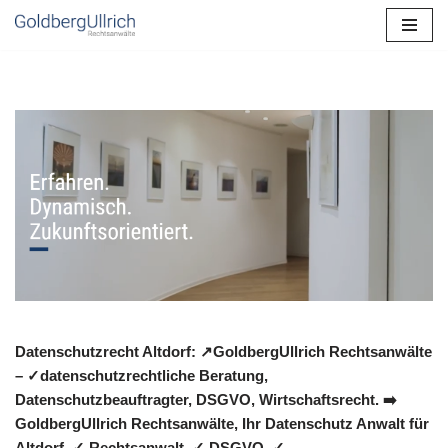
Zum
Inhalt
springen
Datenschutzrecht Altdorf: ↗GoldbergUllrich Rechtsanwälte
– ✓datenschutzrechtliche Beratung,
Datenschutzbeauftragter, DSGVO, Wirtschaftsrecht. ➡️
GoldbergUllrich Rechtsanwälte, Ihr Datenschutz Anwalt für
Altdorf. ✓ Rechtsanwalt, ✓ DSGVO, ✓