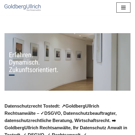
Zum
Inhalt
springen
Datenschutzrecht Tostedt: ↗GoldbergUllrich
Rechtsanwälte – ✓DSGVO, Datenschutzbeauftragter,
datenschutzrechtliche Beratung, Wirtschaftsrecht. ➡️
GoldbergUllrich Rechtsanwälte, Ihr Datenschutz Anwalt in
Tostedt. ✓ DSGVO, ✓ Rechtsanwalt, ✓