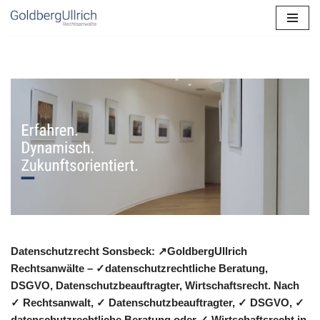
Zum
Inhalt
springen
Datenschutzrecht Sonsbeck: ↗GoldbergUllrich
Rechtsanwälte – ✓datenschutzrechtliche Beratung,
DSGVO, Datenschutzbeauftragter, Wirtschaftsrecht. Nach
✓ Rechtsanwalt, ✓ Datenschutzbeauftragter, ✓ DSGVO, ✓
datenschutzrechtliche Beratung oder ✓ Wirtschaftsrecht in