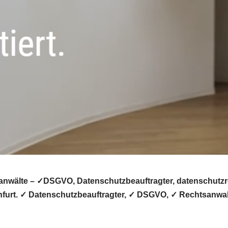
nwälte – ✓DSGVO, Datenschutzbeauftragter, datenschutzrec
nfurt. ✓ Datenschutzbeauftragter, ✓ DSGVO, ✓ Rechtsanwal