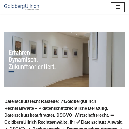
Zum
Inhalt
springen
Datenschutzrecht Rastede: ↗GoldbergUllrich
Rechtsanwälte – ✓datenschutzrechtliche Beratung,
Datenschutzbeauftragter, DSGVO, Wirtschaftsrecht. ➡️
GoldbergUllrich Rechtsanwälte, Ihr ✅ Datenschutz Anwalt.
✓ DSGVO, ✓ Rechtsanwalt, ✓ Datenschutzbeauftragter, ✓