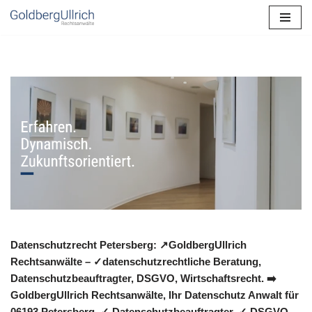
Zum
Inhalt
springen
Datenschutzrecht Petersberg: ↗GoldbergUllrich
Rechtsanwälte – ✓datenschutzrechtliche Beratung,
Datenschutzbeauftragter, DSGVO, Wirtschaftsrecht. ➡️
GoldbergUllrich Rechtsanwälte, Ihr Datenschutz Anwalt für
06193 Petersberg. ✓ Datenschutzbeauftragter, ✓ DSGVO,