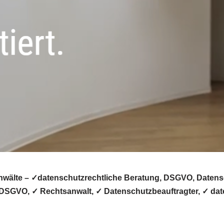
wälte – ✓datenschutzrechtliche Beratung, DSGVO, Datensch
 DSGVO, ✓ Rechtsanwalt, ✓ Datenschutzbeauftragter, ✓ date