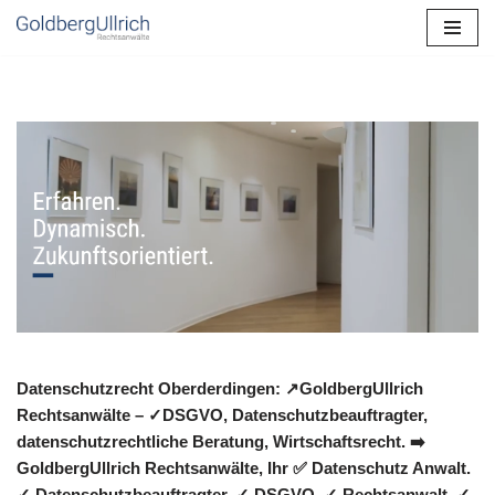
Zum
Inhalt
springen
Datenschutzrecht Oberderdingen: ↗GoldbergUllrich
Rechtsanwälte – ✓DSGVO, Datenschutzbeauftragter,
datenschutzrechtliche Beratung, Wirtschaftsrecht. ➡️
GoldbergUllrich Rechtsanwälte, Ihr ✅ Datenschutz Anwalt.
✓ Datenschutzbeauftragter, ✓ DSGVO, ✓ Rechtsanwalt, ✓