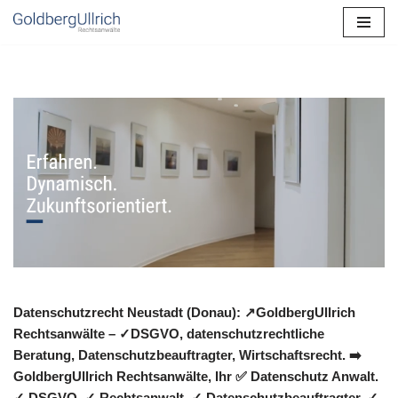
Zum
Inhalt
springen
Datenschutzrecht Neustadt (Donau): ↗GoldbergUllrich
Rechtsanwälte – ✓DSGVO, datenschutzrechtliche
Beratung, Datenschutzbeauftragter, Wirtschaftsrecht. ➡️
GoldbergUllrich Rechtsanwälte, Ihr ✅ Datenschutz Anwalt.
✓ DSGVO, ✓ Rechtsanwalt, ✓ Datenschutzbeauftragter, ✓