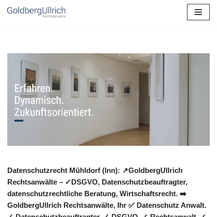
Zum
Inhalt
springen
Datenschutzrecht Mühldorf (Inn): ↗GoldbergUllrich
Rechtsanwälte – ✓DSGVO, Datenschutzbeauftragter,
datenschutzrechtliche Beratung, Wirtschaftsrecht. ➡️
GoldbergUllrich Rechtsanwälte, Ihr ✅ Datenschutz Anwalt.
✓ Datenschutzbeauftragter, ✓ DSGVO, ✓ Rechtsanwalt, ✓