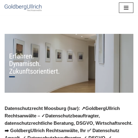
Zum
Inhalt
springen
Datenschutzrecht Moosburg (Isar): ↗GoldbergUllrich
Rechtsanwälte – ✓Datenschutzbeauftragter,
datenschutzrechtliche Beratung, DSGVO, Wirtschaftsrecht.
➡️ GoldbergUllrich Rechtsanwälte, Ihr ✅ Datenschutz
Anwalt. ✓ Datenschutzbeauftragter, ✓ DSGVO, ✓