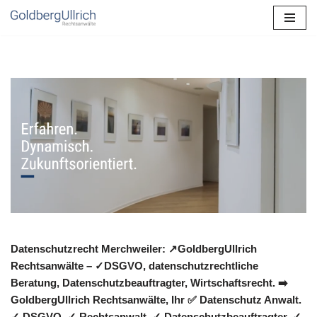
Zum
Inhalt
springen
Datenschutzrecht Merchweiler: ↗GoldbergUllrich
Rechtsanwälte – ✓DSGVO, datenschutzrechtliche
Beratung, Datenschutzbeauftragter, Wirtschaftsrecht. ➡️
GoldbergUllrich Rechtsanwälte, Ihr ✅ Datenschutz Anwalt.
✓ DSGVO, ✓ Rechtsanwalt, ✓ Datenschutzbeauftragter, ✓