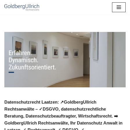
Zum
Inhalt
springen
Datenschutzrecht Laatzen: ↗GoldbergUllrich
Rechtsanwälte – ✓DSGVO, datenschutzrechtliche
Beratung, Datenschutzbeauftragter, Wirtschaftsrecht. ➡️
GoldbergUllrich Rechtsanwälte, Ihr Datenschutz Anwalt in
Laatzen. ✓ Rechtsanwalt, ✓ DSGVO, ✓