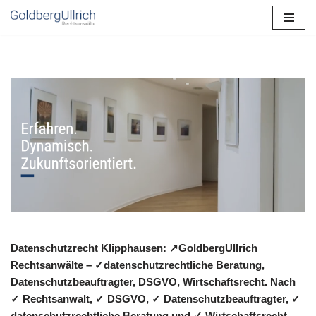
Zum
Inhalt
springen
Datenschutzrecht Klipphausen: ↗GoldbergUllrich
Rechtsanwälte – ✓datenschutzrechtliche Beratung,
Datenschutzbeauftragter, DSGVO, Wirtschaftsrecht. Nach
✓ Rechtsanwalt, ✓ DSGVO, ✓ Datenschutzbeauftragter, ✓
datenschutzrechtliche Beratung und ✓ Wirtschaftsrecht