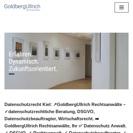
Zum
Inhalt
springen
Datenschutzrecht Kiel: ↗GoldbergUllrich Rechtsanwälte –
✓datenschutzrechtliche Beratung, DSGVO,
Datenschutzbeauftragter, Wirtschaftsrecht. ➡️
GoldbergUllrich Rechtsanwälte, Ihr ✅ Datenschutz Anwalt.
✓ DSGVO, ✓ Rechtsanwalt, ✓ Datenschutzbeauftragter, ✓