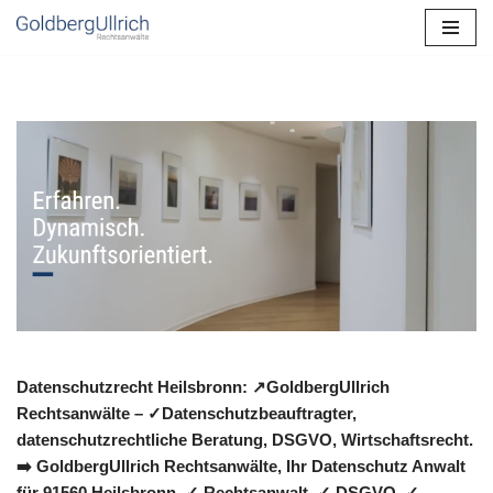
Zum
Inhalt
springen
Datenschutzrecht Heilsbronn: ↗GoldbergUllrich
Rechtsanwälte – ✓Datenschutzbeauftragter,
datenschutzrechtliche Beratung, DSGVO, Wirtschaftsrecht.
➡️ GoldbergUllrich Rechtsanwälte, Ihr Datenschutz Anwalt
für 91560 Heilsbronn. ✓ Rechtsanwalt, ✓ DSGVO, ✓