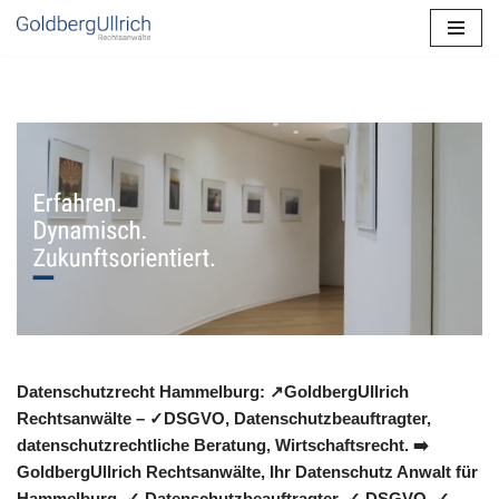
Zum
Inhalt
springen
Datenschutzrecht Hammelburg: ↗GoldbergUllrich
Rechtsanwälte – ✓DSGVO, Datenschutzbeauftragter,
datenschutzrechtliche Beratung, Wirtschaftsrecht. ➡️
GoldbergUllrich Rechtsanwälte, Ihr Datenschutz Anwalt für
Hammelburg. ✓ Datenschutzbeauftragter, ✓ DSGVO, ✓