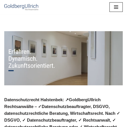
Zum
Inhalt
springen
Datenschutzrecht Halstenbek: ↗GoldbergUllrich
Rechtsanwälte – ✓Datenschutzbeauftragter, DSGVO,
datenschutzrechtliche Beratung, Wirtschaftsrecht. Nach ✓
DSGVO, ✓ Datenschutzbeauftragter, ✓ Rechtsanwalt, ✓
datenschutzrechtliche Beratung oder ✓ Wirtschaftsrecht