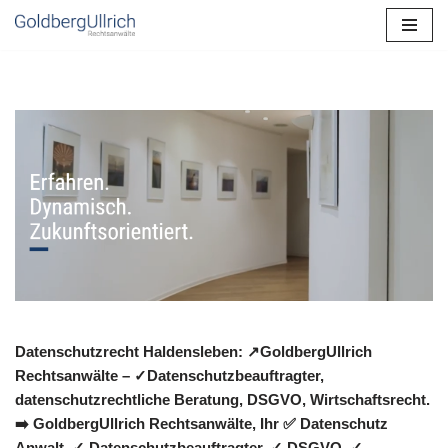
Zum
Inhalt
springen
Datenschutzrecht Haldensleben: ↗GoldbergUllrich
Rechtsanwälte – ✓Datenschutzbeauftragter,
datenschutzrechtliche Beratung, DSGVO, Wirtschaftsrecht.
➡️ GoldbergUllrich Rechtsanwälte, Ihr ✅ Datenschutz
Anwalt. ✓ Datenschutzbeauftragter, ✓ DSGVO, ✓