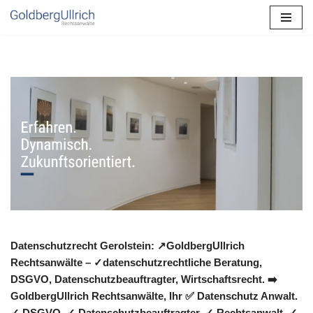
Zum
Inhalt
springen
Datenschutzrecht Gerolstein: ↗GoldbergUllrich
Rechtsanwälte – ✓datenschutzrechtliche Beratung,
DSGVO, Datenschutzbeauftragter, Wirtschaftsrecht. ➡️
GoldbergUllrich Rechtsanwälte, Ihr ✅ Datenschutz Anwalt.
✓ DSGVO, ✓ Datenschutzbeauftragter, ✓ Rechtsanwalt, ✓